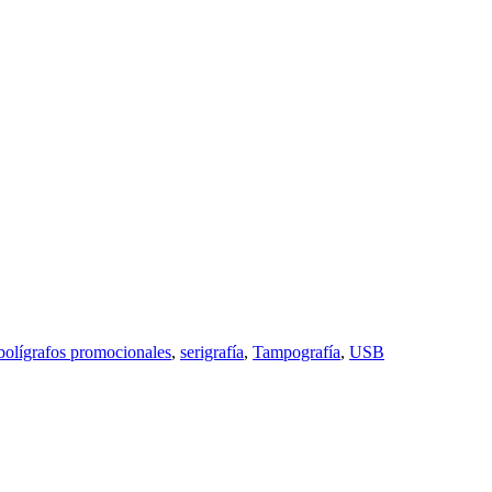
bolígrafos promocionales
,
serigrafía
,
Tampografía
,
USB