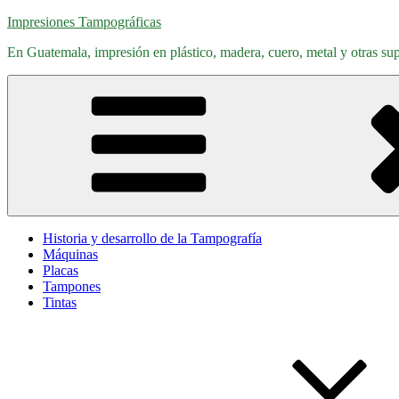
Saltar
Impresiones Tampográficas
al
En Guatemala, impresión en plástico, madera, cuero, metal y otras supe
contenido
Historia y desarrollo de la Tampografía
Máquinas
Placas
Tampones
Tintas