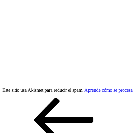
Este sitio usa Akismet para reducir el spam.
Aprende cómo se procesan
Navegación
Entrada
anterior:
de
entradas