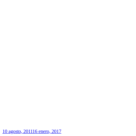
Publicado
10 agosto, 2011
16 enero, 2017