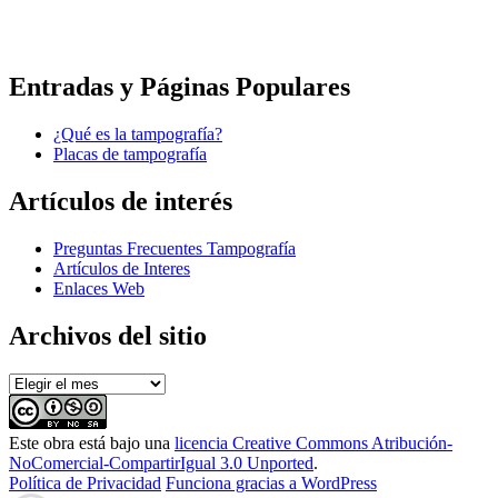
Entradas y Páginas Populares
¿Qué es la tampografía?
Placas de tampografía
Artículos de interés
Preguntas Frecuentes Tampografía
Artículos de Interes
Enlaces Web
Archivos del sitio
Archivos
del
sitio
Este
obra
está bajo una
licencia Creative Commons Atribución-
NoComercial-CompartirIgual 3.0 Unported
.
Política de Privacidad
Funciona gracias a WordPress