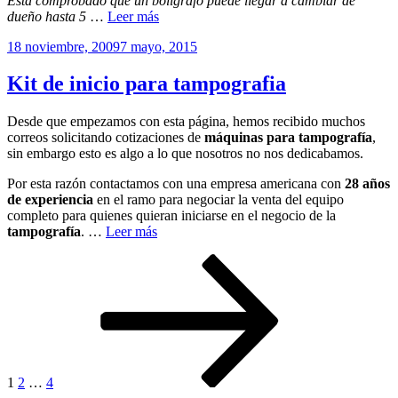
Está comprobado que un bolígrafo puede llegar a cambiar de
dueño hasta 5
…
Leer más
Publicado
18 noviembre, 2009
7 mayo, 2015
el
Kit de inicio para tampografia
Desde que empezamos con esta página, hemos recibido muchos
correos solicitando cotizaciones de
máquinas para tampografía
,
sin embargo esto es algo a lo que nosotros no nos dedicabamos.
Por esta razón contactamos con una empresa americana con
28 años
de experiencia
en el ramo para negociar la venta del equipo
completo para quienes quieran iniciarse en el negocio de la
tampografía
. …
Leer más
Paginación
Página
Página
Página
Siguiente
página
de
entradas
1
2
…
4