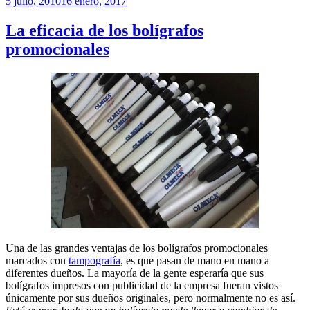
Publicado
5 julio, 2010
16 enero, 2017
el
La eficacia de los bolígrafos
promocionales
Una de las grandes ventajas de los bolígrafos promocionales
marcados con
tampografía
, es que pasan de mano en mano a
diferentes dueños. La mayoría de la gente esperaría que sus
bolígrafos impresos con publicidad de la empresa fueran vistos
únicamente por sus dueños originales, pero normalmente no es así.