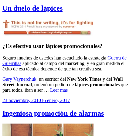
el
Un duelo de lápices
¿Es efectivo usar lápices promocionales?
Seguro muchos de ustedes han escuchado la estrategia
Guerra de
Guerrillas
aplicado al campo del marketing, y en gran medida el
éxito de esa técnica depende de que tan creativa sea.
Gary Vaynerchuk
, un escritor del
New York Times
y del
Wall
Street Journal
, ordenó un pedido de
lápices promocionales
que
para todos, iban a ser …
Leer más
Publicado
23 noviembre, 2010
16 enero, 2017
el
Ingeniosa promoción de alarmas