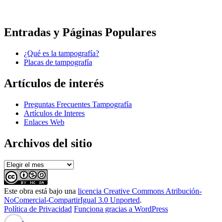
Entradas y Páginas Populares
¿Qué es la tampografía?
Placas de tampografía
Artículos de interés
Preguntas Frecuentes Tampografía
Artículos de Interes
Enlaces Web
Archivos del sitio
Archivos
del
sitio
Este
obra
está bajo una
licencia Creative Commons Atribución-
NoComercial-CompartirIgual 3.0 Unported
.
Política de Privacidad
Funciona gracias a WordPress