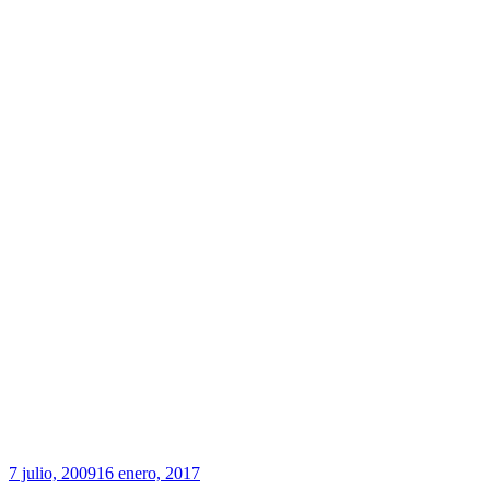
Publicado
7 julio, 2009
16 enero, 2017