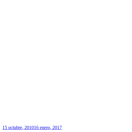
Publicado
15 octubre, 2010
16 enero, 2017