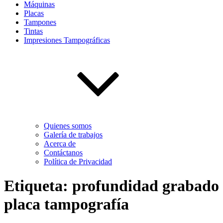
Máquinas
Placas
Tampones
Tintas
Impresiones Tampográficas
Quienes somos
Galería de trabajos
Acerca de
Contáctanos
Política de Privacidad
Etiqueta:
profundidad grabado
placa tampografía