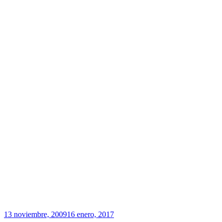
Publicado
13 noviembre, 2009
16 enero, 2017