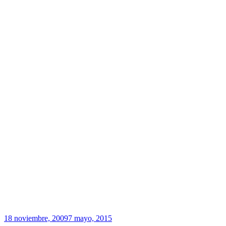
Publicado
18 noviembre, 2009
7 mayo, 2015