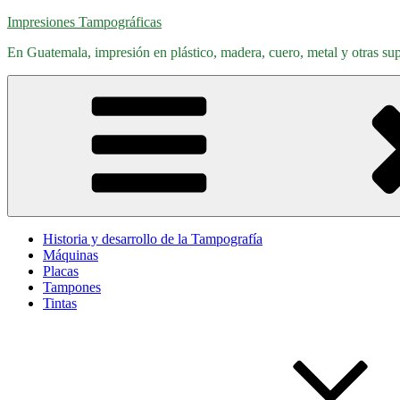
Saltar
Impresiones Tampográficas
al
En Guatemala, impresión en plástico, madera, cuero, metal y otras supe
contenido
Historia y desarrollo de la Tampografía
Máquinas
Placas
Tampones
Tintas