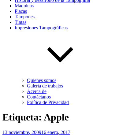
Historia y desarrollo de la Tampografía
Máquinas
Placas
Tampones
Tintas
Impresiones Tampográficas
Quienes somos
Galería de trabajos
Acerca de
Contáctanos
Política de Privacidad
Etiqueta:
Apple
Publicado
13 noviembre, 2009
16 enero, 2017